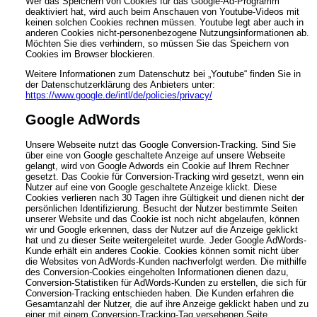
Wer das Speichern von Cookies für das Google-Ad-Programm
deaktiviert hat, wird auch beim Anschauen von Youtube-Videos mit
keinen solchen Cookies rechnen müssen. Youtube legt aber auch in
anderen Cookies nicht-personenbezogene Nutzungsinformationen ab.
Möchten Sie dies verhindern, so müssen Sie das Speichern von
Cookies im Browser blockieren.
Weitere Informationen zum Datenschutz bei „Youtube“ finden Sie in
der Datenschutzerklärung des Anbieters unter:
https://www.google.de/intl/de/policies/privacy/
Google AdWords
Unsere Webseite nutzt das Google Conversion-Tracking. Sind Sie
über eine von Google geschaltete Anzeige auf unsere Webseite
gelangt, wird von Google Adwords ein Cookie auf Ihrem Rechner
gesetzt. Das Cookie für Conversion-Tracking wird gesetzt, wenn ein
Nutzer auf eine von Google geschaltete Anzeige klickt. Diese
Cookies verlieren nach 30 Tagen ihre Gültigkeit und dienen nicht der
persönlichen Identifizierung. Besucht der Nutzer bestimmte Seiten
unserer Website und das Cookie ist noch nicht abgelaufen, können
wir und Google erkennen, dass der Nutzer auf die Anzeige geklickt
hat und zu dieser Seite weitergeleitet wurde. Jeder Google AdWords-
Kunde erhält ein anderes Cookie. Cookies können somit nicht über
die Websites von AdWords-Kunden nachverfolgt werden. Die mithilfe
des Conversion-Cookies eingeholten Informationen dienen dazu,
Conversion-Statistiken für AdWords-Kunden zu erstellen, die sich für
Conversion-Tracking entschieden haben. Die Kunden erfahren die
Gesamtanzahl der Nutzer, die auf ihre Anzeige geklickt haben und zu
einer mit einem Conversion-Tracking-Tag versehenen Seite