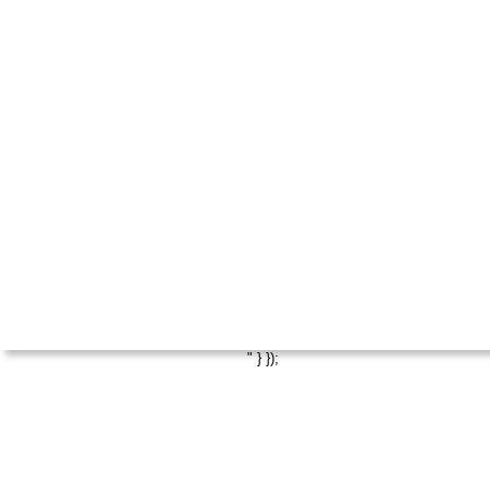
" } });